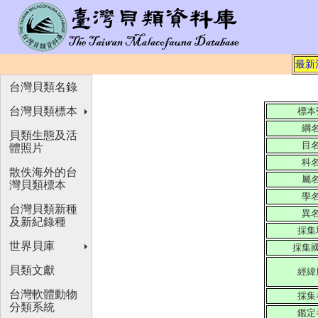
最新
台灣貝類名錄
台灣貝類標本
標本
綱
貝類生態及活
目
體照片
科
散佚海外的台
屬
灣貝類標本
學
台灣貝類新種
異
及新紀錄種
採集
世界貝庫
採集
貝類文獻
經緯
台灣軟體動物
採集
分類系統
鑑定