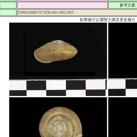
長
參考文獻
註
THM20080707SDS-001-002-003
點擊圖片以瀏覽大圖及更多圖片