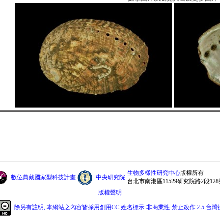
生物多樣性研究中心
版權所有
數位典藏國家型科技計畫
中央研究院
台北市南港區11529研究院路2段128
版權聲明
除另有註明, 本網站之內容皆採用創用CC 姓名標示-非商業性-禁止改作 2.5 台