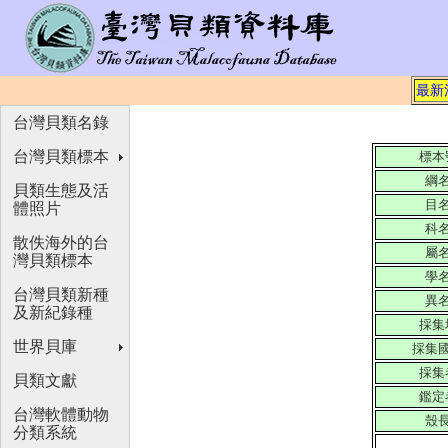
最新
台灣貝類名錄
台灣貝類標本
標本
綱
貝類生態及活
目
體照片
科
散佚海外的台
屬
灣貝類標本
學
台灣貝類新種
異
及新紀錄種
採集
世界貝庫
採集
採集
貝類文獻
鑑定
台灣軟體動物
殼
分類系統