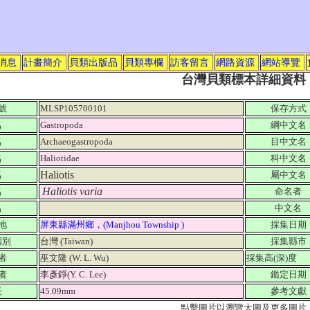
消息
計畫簡介
貝類出版品
貝類專欄
訪客留言
網路資源
網站導覽
台灣貝類標本詳細資料
號
MLSP105700101
保存方式
名
Gastropoda
綱中文名
名
Archaeogastropoda
目中文名
名
Haliotidae
科中文名
Haliotis
名
屬中文名
Haliotis varia
名
命名者
名
中文名
地
屏東縣滿州鄉，(Manjhou Township )
採集日期
國別
台灣 (Taiwan)
採集縣市
者
巫文隆 (W. L. Wu)
採集高(深)度
者
李彥錚(Y. C. Lee)
鑑定日期
長
45.09mm
參考文獻
點擊圖片以瀏覽大圖及更多圖片