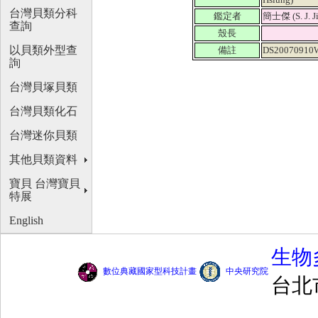
台灣貝類分科
鑑定者
簡士傑 (S. J. J
查詢
殼長
以貝類外型查
備註
DS20070910
詢
台灣貝塚貝類
台灣貝類化石
台灣迷你貝類
其他貝類資料
寶貝 台灣寶貝
特展
English
生物
數位典藏國家型科技計畫
中央研究院
台北