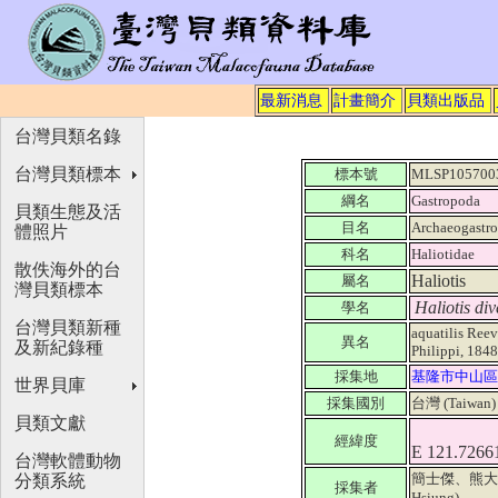
最新消息
計畫簡介
貝類出版品
台灣貝類名錄
台灣貝類標本
標本號
MLSP105700
綱名
Gastropoda
貝類生態及活
目名
Archaeogastr
體照片
科名
Haliotidae
散佚海外的台
Haliotis
屬名
灣貝類標本
Haliotis div
學名
台灣貝類新種
aquatilis Reev
異名
及新紀錄種
Philippi, 184
採集地
基隆市中山區
世界貝庫
採集國別
台灣 (Taiwan
貝類文獻
經緯度
E 121.7266
台灣軟體動物
簡士傑、熊大維 (Ji
分類系統
採集者
Hsiung)