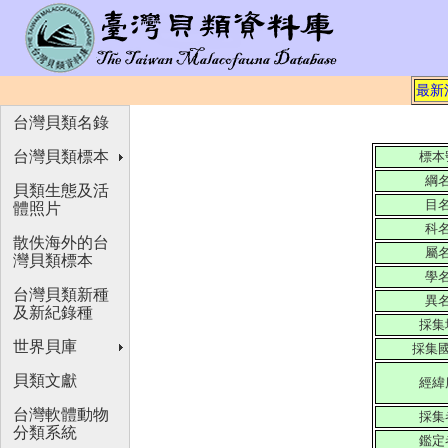
最新
台灣貝類名錄
台灣貝類標本
標本
綱
貝類生態及活
目
體照片
科
散佚海外的台
屬
灣貝類標本
學
台灣貝類新種
異
及新紀錄種
採集
世界貝庫
採集
貝類文獻
經緯
台灣軟體動物
採集
分類系統
鑑定