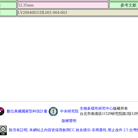
長
52.35mm
參考文獻
註
LY20040831DL001-004-003
生物多樣性研究中心
版權所有
數位典藏國家型科技計畫
中央研究院
台北市南港區11529研究院路2段128
版權聲明
除另有註明, 本網站之內容皆採用創用CC 姓名標示-非商業性-禁止改作 2.5 台