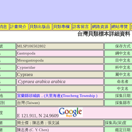
消息
計畫簡介
貝類出版品
貝類專欄
訪客留言
網路資源
網站導覽
台灣貝類標本詳細資料
號
MLSP106502802
保存方式
名
Gastropoda
綱中文名
名
Mesogastropoda
目中文名
名
Cypraeidae
科中文名
Cypraea
名
屬中文名
Cypraea arabica arabica
名
命名者
名
中文名
地
宜蘭縣頭城鎮，(大里海邊)(Toucheng Township )
採集日期
國別
台灣 (Taiwan)
採集縣市
度
E 121.911, N 24.9609
者
簡士傑；陳志勇；張文誠
採集高(深)度
者
陳志勇 (C. Y. Chen)
鑑定日期