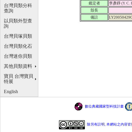
鑑定者
李彥錚 (Y. C. 
台灣貝類分科
殼長
查詢
備註
LY20050429
以貝類外型查
詢
台灣貝塚貝類
台灣貝類化石
台灣迷你貝類
其他貝類資料
寶貝 台灣寶貝
特展
English
數位典藏國家型科技計畫
除另有註明, 本網站之內容皆採