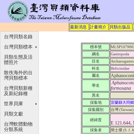
最新消息
計畫簡介
貝類出版品
台灣貝類名錄
台灣貝類標本
標本號
MLSP107900
綱名
Gastropoda
貝類生態及活
目名
Archaeogastr
體照片
科名
Helicinidae
散佚海外的台
Aphanoconi
屬名
灣貝類標本
Aphanoconi
學名
台灣貝類新種
formosana
及新紀錄種
異名
採集地
宜蘭縣大同鄉
世界貝庫
採集國別
台灣 (Taiwan
貝類文獻
經緯度
E 121.644,
台灣軟體動物
分類系統
採集者
簡士傑 (S. J. J