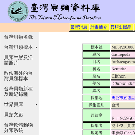
最新消息
計畫簡介
貝類出版品
台灣貝類名錄
台灣貝類標本
標本號
MLSP201006
綱名
Gastropoda
貝類生態及活
目名
Archaeogastr
體照片
科名
Neritidae
散佚海外的台
Clithon
屬名
灣貝類標本
Clithon chl
學名
台灣貝類新種
異名
及新紀錄種
採集地
馬公市五德
世界貝庫
採集國別
台灣
貝類文獻
經緯度
E 119.5956
台灣軟體動物
採集者
簡士傑、黃
分類系統
鑑定者
李彥錚 (Lee, Y