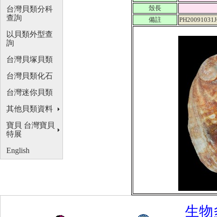
殼長
台灣貝類分科
查詢
備註
PH20091031J
以貝類外型查
詢
台灣貝塚貝類
台灣貝類化石
台灣迷你貝類
其他貝類資料
寶貝 台灣寶貝
特展
English
生物