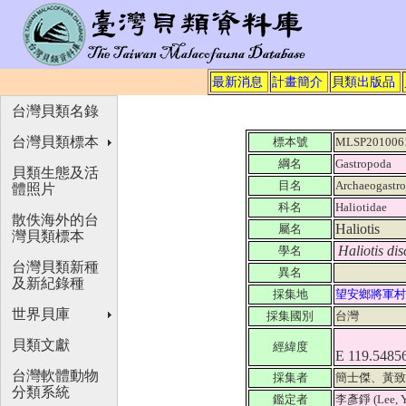
最新消息
計畫簡介
貝類出版品
台灣貝類名錄
台灣貝類標本
標本號
MLSP201006
綱名
Gastropoda
貝類生態及活
目名
Archaeogastr
體照片
科名
Haliotidae
散佚海外的台
Haliotis
屬名
灣貝類標本
Haliotis dis
學名
台灣貝類新種
異名
及新紀錄種
採集地
望安鄉將軍村
世界貝庫
採集國別
台灣
貝類文獻
經緯度
E 119.5485
台灣軟體動物
採集者
簡士傑、黃
分類系統
鑑定者
李彥錚 (Lee, Y