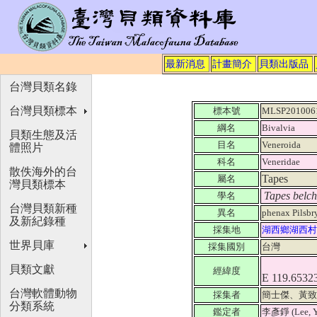
最新消息
計畫簡介
貝類出版品
台灣貝類名錄
台灣貝類標本
標本號
MLSP201006
綱名
Bivalvia
貝類生態及活
目名
Veneroida
體照片
科名
Veneridae
散佚海外的台
Tapes
屬名
灣貝類標本
Tapes belch
學名
台灣貝類新種
異名
phenax Pilsbr
及新紀錄種
採集地
湖西鄉湖西
世界貝庫
採集國別
台灣
貝類文獻
經緯度
E 119.6532
台灣軟體動物
採集者
簡士傑、黃
分類系統
鑑定者
李彥錚 (Lee, Y