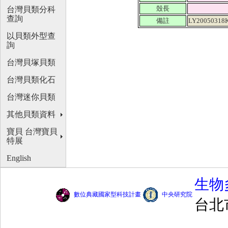
殼長
台灣貝類分科
查詢
備註
LY20050318
以貝類外型查
詢
台灣貝塚貝類
台灣貝類化石
台灣迷你貝類
其他貝類資料
寶貝 台灣寶貝
特展
English
生物
數位典藏國家型科技計畫
中央研究院
台北