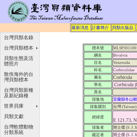
最新消息
計畫簡介
貝類出版品
台灣貝類名錄
台灣貝類標本
標本號
MLSP301100
綱名
Bivalvia
貝類生態及活
目名
Veneroida
體照片
科名
Corbiculidae
散佚海外的台
Corbicula
屬名
灣貝類標本
Corbicula 
學名
台灣貝類新種
異名
及新紀錄種
採集地
宜蘭縣冬山鄉
世界貝庫
採集國別
台灣 (Taiwan
貝類文獻
經緯度
E 121.73, N
台灣軟體動物
採集者
簡士傑 (S. J. J
分類系統
鑑定者
簡士傑 (S. J. J