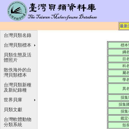
最新
台灣貝類名錄
台灣貝類標本
標本
綱
貝類生態及活
目
體照片
科
散佚海外的台
屬
灣貝類標本
學
台灣貝類新種
異
及新紀錄種
採集
世界貝庫
採集
貝類文獻
採集
鑑定
台灣軟體動物
分類系統
殼