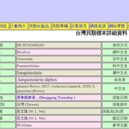
消息
計畫簡介
貝類出版品
貝類專欄
訪客留言
網路資源
網站導覽
台灣貝類標本詳細資料
號
MLSP302600201
保存方式
名
Bivalvia
綱中文名
名
Veneroida
目中文名
名
Psammobiidae
科中文名
Sanguinolaria
名
屬中文名
Sanguinolaria diphos
名
命名者
adamsii Reeve, 1857; violaceus Lamarck, 1818; S.
名
中文名
planulata (Reeve)
地
屏東縣東港，(Donggang Township )
採集日期
國別
台灣 (Taiwan)
採集縣市
者
巫文隆 (W. L. Wu)
採集高(深)度
者
巫文隆 (W. L. Wu)
鑑定日期
長
89.42mm
參考文獻