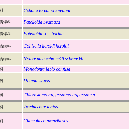
Cellana toreuma toreuma
科
Patelloida pygmaea
青螺科
Patelloida saccharina
青螺科
Collisella heroldi heroldi
青螺科
Notoacmea schrenckii schrenckii
青螺科
Monodonta labio confusa
科
Diloma suavis
科
Chlorostoma argyrostoma argyrostoma
科
Trochus maculatus
科
Clanculus margaritarius
科