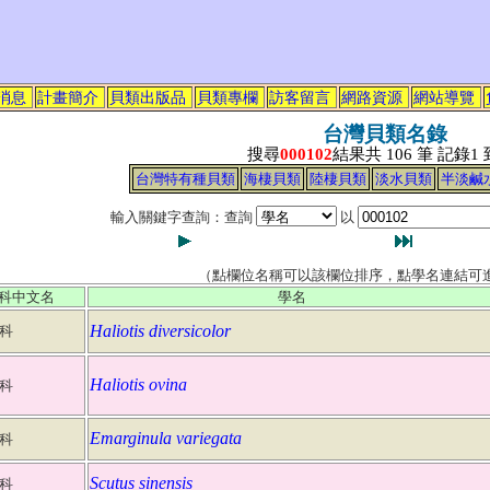
消息
計畫簡介
貝類出版品
貝類專欄
訪客留言
網路資源
網站導覽
台灣貝類名錄
搜尋
000102
結果共 106 筆 記錄1
台灣特有種貝類
海棲貝類
陸棲貝類
淡水貝類
半淡鹹
輸入關鍵字查詢：查詢
以
（點欄位名稱可以該欄位排序，點學名連結可
科中文名
學名
Haliotis diversicolor
科
Haliotis ovina
科
Emarginula variegata
科
Scutus sinensis
科