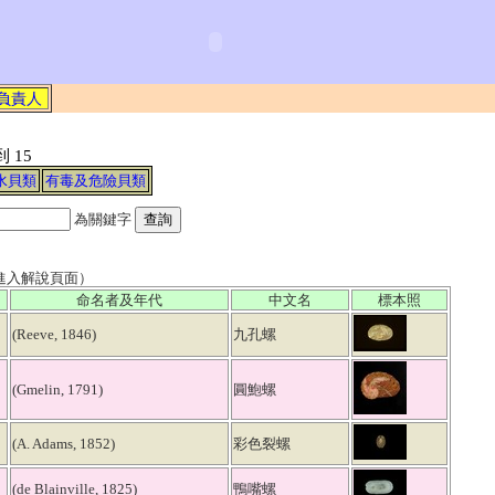
負責人
 到
15
水貝類
有毒及危險貝類
為關鍵字
進入解說頁面）
命名者及年代
中文名
標本照
(Reeve, 1846)
九孔螺
(Gmelin, 1791)
圓鮑螺
(A. Adams, 1852)
彩色裂螺
(de Blainville, 1825)
鴨嘴螺