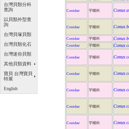
台灣貝類分科
查詢
Conus au
Conidae
芋螺科
以貝類外型查
詢
Conus b
Conidae
芋螺科
台灣貝塚貝類
Conus bu
Conidae
芋螺科
台灣貝類化石
Conus ca
Conidae
芋螺科
台灣迷你貝類
Conus c
Conidae
芋螺科
其他貝類資料
Conus ca
寶貝 台灣寶貝
Conidae
芋螺科
特展
English
Conus ca
Conidae
芋螺科
Conus c
Conidae
芋螺科
Conus c
Conidae
芋螺科