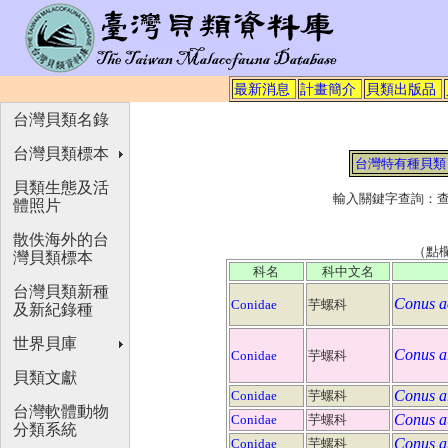
最新消息
計畫簡介
貝類出版品
台灣貝類名錄
台灣貝類標本
台灣特有種貝類
貝類生態及活
輸入關鍵字查詢：
體照片
散佚海外的台
（點
灣貝類標本
科名
科中文名
台灣貝類新種
Conus a
Conidae
芋螺科
及新紀錄種
世界貝庫
Conus a
Conidae
芋螺科
貝類文獻
Conus a
Conidae
芋螺科
台灣軟體動物
Conus a
Conidae
芋螺科
分類系統
Conus a
Conidae
芋螺科