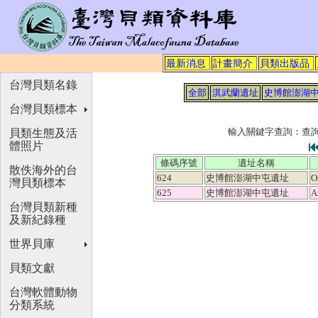
最新消息
計畫簡介
貝類出版品
台灣貝類名錄
全部
淇武蘭遺址
史博館澎湖
台灣貝類標本
輸入關鍵字查詢：查
貝類生態及活
體照片
條碼序號
遺址名稱
散佚海外的台
624
史博館澎湖中屯遺址
O
灣貝類標本
625
史博館澎湖中屯遺址
A
台灣貝類新種
及新紀錄種
世界貝庫
貝類文獻
台灣軟體動物
分類系統